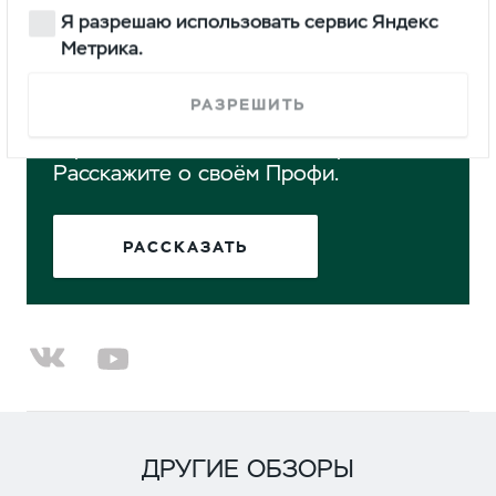
двигатель мощностью 150 л.с. и механическую
Я разрешаю использовать сервис Яндекс
коробку передач; привод — задний или полный.
Метрика.
РАЗРЕШИТЬ
Понравился обзор? Вы можете стать
героем нашего нового материала.
Расскажите о своём Профи.
РАССКАЗАТЬ
ДРУГИЕ ОБЗОРЫ