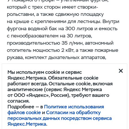
который с трех сторон имеет створки-
рольставни, а также сдвижную площадку
на крыше с креплениями для лестницы. Внутри
фургона водяной бак на 300 литров и емкость
с пенообразователем на 30 литров,
производительностью 35 л/мин, автономный
отопитель мощностью 2 кВт, а также пожарные
рукава, комплект дыхательных аппаратов,
огнетушители, ручные ножницы для резки
металла, резак для ремней безопасности,
Мы используем cookie и сервис
Яндекс.Метрика. Обязательные cookie
паяльная лампа, отрезная дисковая пила
работают всегда. Остальные cookie, включая
и запасные диски к ней, гидравлические
аналитические (сервис Яндекс Метрика
кусачки... Список допоборудования может быть
от ООО «Яндекс», Россия), требуют вашего
скорректирован в соответствии с пожеланиями
согласия.
Подробнее — в
Политике использования
заказчика.
файлов cookie
и
Согласии на обработку
персональных данных посредством сервиса
Автомобиль имеет 2,7-литровый бензиновый
Яндекс.Метрика
.