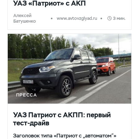
УАЗ «Патриот» с АКП
Алексей
www.avtovzglyad.ru
3 мин.
Батушенко
ПРЕССА
УАЗ Патриот с АКПП: первый
тест-драйв
Заголовок типа «Патриот с „автоматом“»