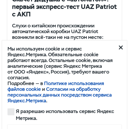
первый экспресс-тест UAZ Patriot
с АКП
Слухи о китайском происхождении
автоматической коробки UAZ Patriot
возникли всё-таки не на пустом месте:
ту же классическую ульяновскую «буханку»
менеджеры УАЗа взяли и перевели
Мы используем cookie и сервис
на китайские…
Яндекс.Метрика. Обязательные cookie
работают всегда. Остальные cookie, включая
аналитические (сервис Яндекс Метрика
Сергей Арбузов
www.kolesa.ru
5 мин.
от ООО «Яндекс», Россия), требуют вашего
согласия.
Подробнее — в
Политике использования
файлов cookie
и
Согласии на обработку
персональных данных посредством сервиса
Яндекс.Метрика
.
Я разрешаю использовать сервис Яндекс
Метрика.