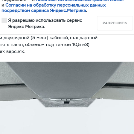
 (см. «Автопарк» №8/2017), но позже
и
Согласии на обработку персональных данных
АЗ-236022‑010), о ней и пойдет сегодня
посредством сервиса Яндекс.Метрика
.
Я разрешаю использовать сервис
РАЗРЕШИТЬ
Яндекс Метрика.
«УАЗ Профи». Автомобиль с колесной
 двухрядной (5 мест) кабиной, стандартной
ять палет, объемом под тентом 10,5 м3).
ех версиях.