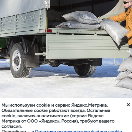
Мы используем cookie и сервис Яндекс.Метрика.
Обязательные cookie работают всегда. Остальные
cookie, включая аналитические (сервис Яндекс
Метрика от ООО «Яндекс», Россия), требуют вашего
была представлена на выставке COMTRANS
согласия.
пен только заднеприводной вариант
Подробнее — в
Политике использования файлов cookie