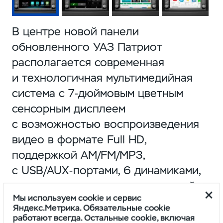
В центре новой панели
обновленного УАЗ Патриот
располагается современная
и технологичная мультимедийная
система с
7-дюймовым
цветным
сенсорным дисплеем
с возможностью воспроизведения
видео в формате Full HD,
поддержкой AM/FM/MP3,
с USB/
AUX-портами
, 6 динамиками,
компасом, а также навигационной
Мы используем cookie и сервис
системой Navitel с картами России,
Яндекс.Метрика. Обязательные cookie
Белоруссии, Казахстана и Украины.
работают всегда. Остальные cookie, включая