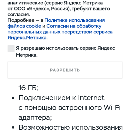
аналитические (сервис Яндекс Метрика
от ООО «Яндекс», Россия), требуют вашего
Современная мультимедийная
согласия.
Подробнее — в
Политике использования
система УАЗ Патриот обладает:
файлов cookie
и
Согласии на обработку
персональных данных посредством сервиса
Операционной системой
Яндекс.Метрика
.
Android 4.4.4;
Я разрешаю использовать сервис Яндекс
Метрика.
4-х
ядерным процессором;
Оперативной памятью 1 ГБ;
РАЗРЕШИТЬ
Объемом встроенной памяти
16 ГБ;
Подключением к Internet
с помощью встроенного
Wi-Fi
адаптера;
Возможностью использования