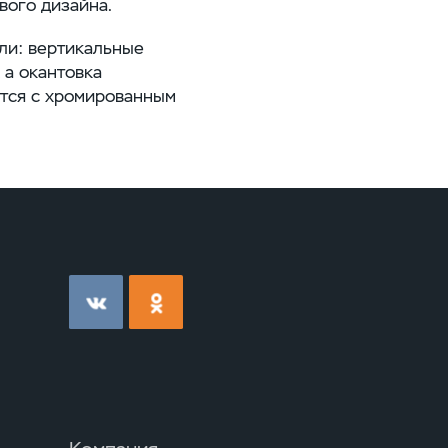
вого дизайна.
ли: вертикальные
 а окантовка
ется с хромированным