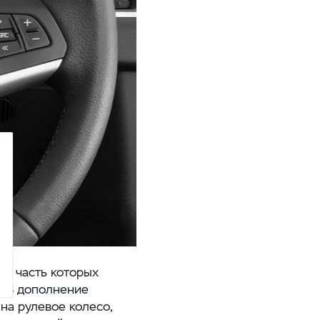
ая часть которых
. В дополнение
на рулевое колесо,