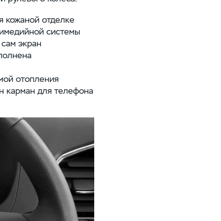
я кожаной отделке
тимедийной системы
 сам экран
ыполнена
мой отопления
н карман для телефона