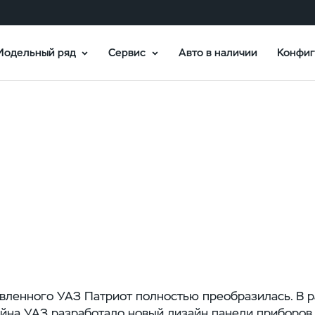
Модельный ряд
Сервис
Авто в наличии
Конфиг
ая панель УАЗ 
вленного УАЗ Патриот полностью преобразилась. В р
йна УАЗ разработало новый дизайн панели приборов 