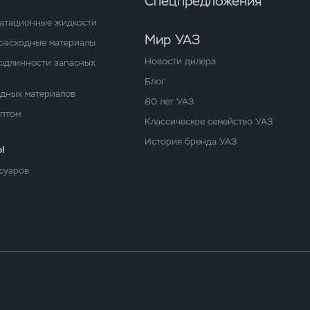
Спецпредложения
уатационные жидкости
Мир УАЗ
расходные материалы
Новости дилера
одлинности запасных
Блог
одных материалов
80 лет УАЗ
оптом
Классическое семейство УАЗ
История бренда УАЗ
ы
суаров