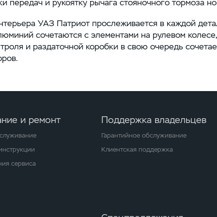
ки передач и рукоятку рычага стояночного тормоза но
нтерьера УАЗ Патриот прослеживается в каждой дета
люминий сочетаются с элементами на рулевом колесе,
нтроля
и раздаточной коробки в свою очередь сочета
ров.
ние и ремонт
Поддержка владельцев
бслуживание
Гарантийное обслуживание
 инструкции
Клиентская поддержка
ия сервиса