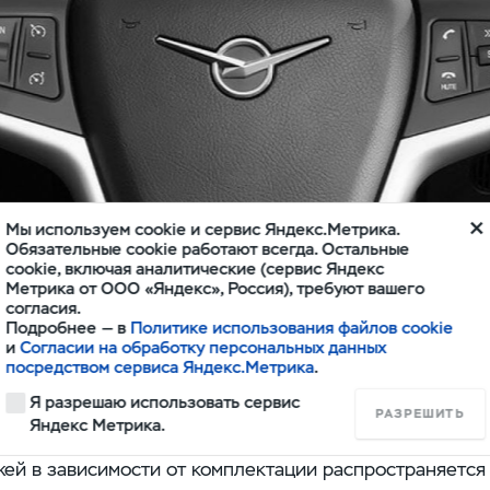
Мы используем cookie и сервис Яндекс.Метрика.
Обязательные cookie работают всегда. Остальные
cookie, включая аналитические (сервис Яндекс
Метрика от ООО «Яндекс», Россия), требуют вашего
согласия.
Подробнее — в
Политике использования файлов cookie
и
Согласии на обработку персональных данных
посредством сервиса Яндекс.Метрика
.
Я разрешаю использовать сервис
триот доступна кожаная отделка сидений, центральн
РАЗРЕШИТЬ
Яндекс Метрика.
ами выполнена из перфорированной натуральной кожи
жей в зависимости от комплектации распространяется 