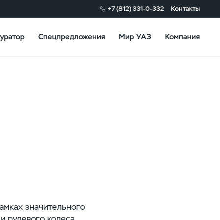
+7 (812) 331-0-332
Контакты
уратор
Спецпредложения
Мир УАЗ
Компания
Патриот
амках значительного
и рулевого колеса.